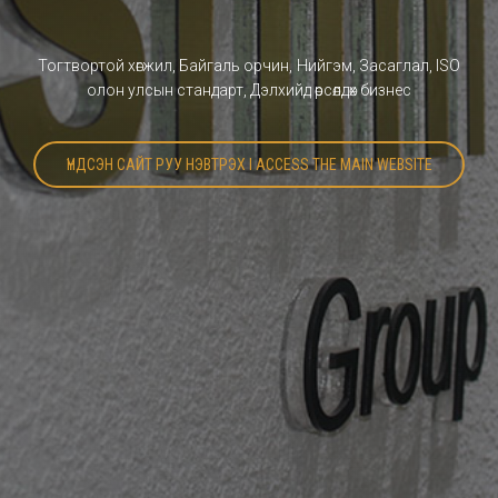
Тогтвортой хөгжил, Байгаль орчин, Нийгэм, Засаглал, ISO
олон улсын стандарт, Дэлхийд өрсөлдөх бизнес
ҮНДСЭН САЙТ РУУ НЭВТРЭХ I ACCESS THE MAIN WEBSITE