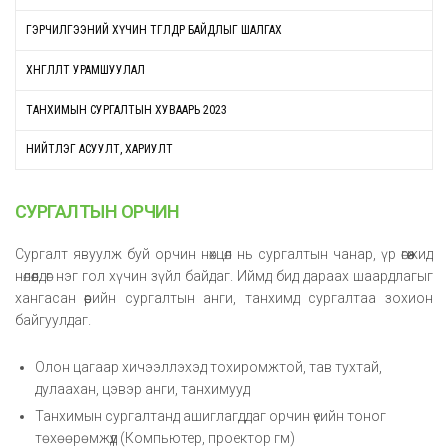
ГЭРЧИЛГЭЭНИЙ ХҮЧИН ТӨГӨЛДӨР БАЙДЛЫГ ШАЛГАХ
ХӨНГӨЛӨЛТ УРАМШУУЛАЛ
ТАНХИМЫН СУРГАЛТЫН ХУВААРЬ 2023
НИЙТЛЭГ АСУУЛТ, ХАРИУЛТ
СУРГАЛТЫН ОРЧИН
Сургалт явуулж буй орчин нөхцөл нь сургалтын чанар, үр өгөөжид
нөлөөлдөг нэг гол хүчин зүйл байдаг. Иймд бид дараах шаардлагыг
хангасан өөрийн сургалтын анги, танхимд сургалтаа зохион
байгуулдаг.
Олон цагаар хичээллэхэд тохиромжтой, тав тухтай,
дулаахан, цэвэр анги, танхимууд
Танхимын сургалтанд ашиглагддаг орчин үеийн тоног
төхөөрөмжүүд (Компьютер, проектор гм)