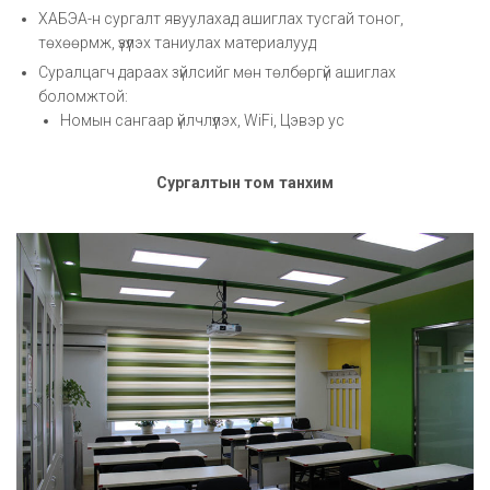
ХАБЭА-н сургалт явуулахад ашиглах тусгай тоног,
төхөөрмж, үзүүлэх таниулах материалууд
Суралцагч дараах зүйлсийг мөн төлбөргүй ашиглах
боломжтой:
Номын сангаар үйлчлүүлэх, WiFi, Цэвэр ус
Сургалтын том танхим