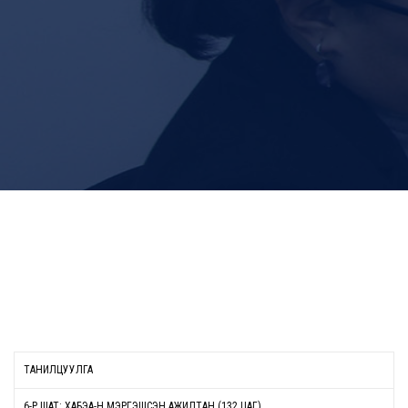
ТАНИЛЦУУЛГА
6-Р ШАТ: ХАБЭА-Н МЭРГЭШСЭН АЖИЛТАН (132 ЦАГ)