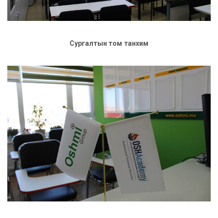
Сургалтын том танхим