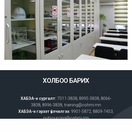
ХОЛБОО БАРИХ
ХАБЭА-н сургалт:
7011-3838, 8995-3838, 8066-
3838, 8996-3838, training@oshmi.mn
ХАБЭА-н гэрээт үйлчилгээ:
9901-5872, 8809-7453,
outsourcing@oshmi.mn
Менежментийн зөвлөгөө:
8899-9920,
manager@iso.edu.mn