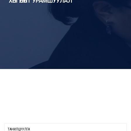
ХӨНГӨЛӨЛТ УРАМШУУЛАЛ
ТАНИЛЦУУЛГА