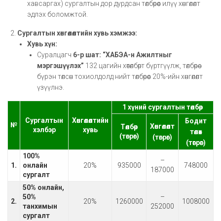
хавсаргах) сургалтын дор дурдсан төлбөрөөс илүү хөнгөлөлт
эдлэх боломжтой.
Сургалтын хөнгөлөлтийн хувь хэмжээ:
Хувь хүн:
Суралцагч
6-р шат: “ХАБЭА-н Ажилтныг
мэргэшүүлэх”
132 цагийн хөтөлбөрт бүртгүүлж, төлбөрөө
бүрэн төлсөн тохиолдолд нийт төлбөрөөс 20%-ийн хөнгөлөлт
үзүүлнэ.
1 хүний сургалтын төлбөр
Сургалтын
Хөнгөлөлтийн
Бодит
№
Хөнгөлөлт
Төлбөр
хэлбэр
хувь
төлөх
(төгрөг)
(төгрөг)
(төгрөг)
100%
–
1.
онлайн
20%
935000
748000
187000
сургалт
50%
онлайн,
50%
–
2.
20%
1260000
1008000
танхимын
252000
сургалт