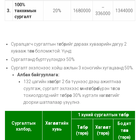
100%
–
3.
танхимын
20%
1680000
1344000
336000
сургалт
Суралцагч сургалтын төлбөрийг дараах хуваарийн дагуу 2
хувааж төлөх боломжтой. Үүнд:
Сургалтанд бүртгүүлэхдээ 50%
Сургалт эхэлснээс хойш ажлын 3 хоногийн хугацаанд 50%.
Албан байгууллага:
132 цагийн хөтөлбөрт 2 ба түүнээс дээш ажилтнаа
суулгаж, сургалт эхлэхээс өмнө төлбөрөө бүрэн төлсөн
тохиолдолд нийт төлбөрөөс 30% хүртэлх хөнгөлөлтийг
доорхи шатлалаар үзүүлнэ.
1 хүний сургалтын төлбөр
Сургалтын
Хөнгөлөлтийн
Бодит
Төлбөр
Хөнгөлөлт
хэлбэр,
хувь
төлөх
(төгрөг)
(төгрөг)
(төгрөг)