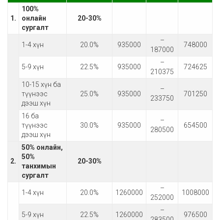
100%
1.
онлайн
20-30
%
сургалт
–
1-4 хүн
20.0%
935000
748000
187000
–
5-9 хүн
22.5%
935000
724625
210375
10-15 хүн ба
–
түүнээс
25.0%
935000
701250
233750
дээш хүн
16 ба
–
түүнээс
30.0%
935000
654500
280500
дээш хүн
50%
онлайн,
50%
2.
20-30
%
танхимын
сургалт
–
1-4 хүн
20.0%
1260000
1008000
252000
–
5-9 хүн
22.5%
1260000
976500
283500