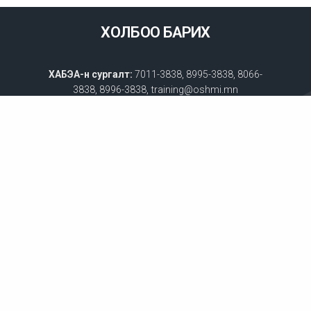
ХОЛБОО БАРИХ
ХАБЭА-н сургалт:
7011-3838, 8995-3838, 8066-
3838, 8996-3838, training@oshmi.mn
ХАБЭА-н гэрээт үйлчилгээ:
9901-5872, 8809-7453,
outsourcing@oshmi.mn
Менежментийн зөвлөгөө:
8899-9920,
manager@iso.edu.mn
Оффис 1: #3, 1/29 байр, Зайсан тойруу, 17023, 11-
р хороо, Хан-Уул дүүрэг, Улаанбаатар хот, Монгол
Улс
Оффис 2: #206, 2 давхар, Глобал Парк оффис, Их
Монгол гудамж, 26-р хороо, Хүннүгийн гудамж,
Баянзүрх дүүрэг, Улаанбаатар хот, Монгол Улс
Оффис 3: #702, 7 давхар, Тафбюлдинг оффис