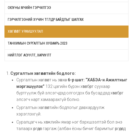
ОЮУНЫ ӨМЧИЙН ГЭРЧИЛГЭЭ
ГЭРЧИЛГЭЭНИЙ ХҮЧИН ТӨГӨЛДӨР БАЙДЛЫГ ШАЛГАХ
ХӨНГӨЛӨЛТ УРАМШУУЛАЛ
ТАНХИМЫН СУРГАЛТЫН ХУВААРЬ 2023
НИЙТЛЭГ АСУУЛТ, ХАРИУЛТ
Сургалтын хөнгөлөлтийн бодлого:
Сургалтын хөнгөлөлт нь зөвхөн
6-р шат: “ХАБЭА-н Ажилтныг
мэргэшүүлэх”
132 цагийн бүрэн хөтөлбөрт суухаар
бүртгүүлж буй элсэгчдэд олгогдох ба бусад дэд хөтөлбөрт
элсэгч нарт хамаарахгүй болно.
Сургалтын хөнгөлөлтийн бодлогыг давхардуулж
хэрэглэхгүй.
Суралцагч нь хөгжлийн ямар нэг бэрхшээлтэй бол энэ
талаарх өргөдөл гаргаж (албан ёсны бичиг баримтыг өргөдөлд