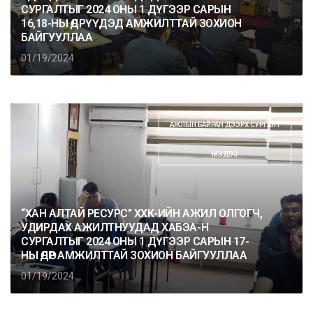
СУРГАЛТЫГ 2024 ОНЫ 1 ДҮГЭЭР САРЫН
16,18-НЫ ӨДРҮҮДЭД АМЖИЛТТАЙ ЗОХИОН
БАЙГУУЛЛАА
01/19/2024
АЖЛЫН БАЙРАН ДЭЭРХ СУРГАЛТ
,
МЭДЭЭ
“ХАН АЛТАЙ РЕСУРС” ХХК-ИЙН АЖИЛ ОЛГОГЧ,
УДИРДАХ АЖИЛТНУУДАД ХАБЭА-Н
СУРГАЛТЫГ 2024 ОНЫ 1 ДҮГЭЭР САРЫН 17-
НЫ ӨДӨР АМЖИЛТТАЙ ЗОХИОН БАЙГУУЛЛАА
01/19/2024