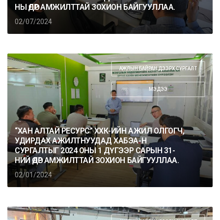
НЫ ӨДӨР АМЖИЛТТАЙ ЗОХИОН БАЙГУУЛЛАА.
02/07/2024
АЖЛЫН БАЙРАН ДЭЭРХ СУРГАЛТ
,
МЭДЭЭ
“ХАН АЛТАЙ РЕСУРС” ХХК-ИЙН АЖИЛ ОЛГОГЧ,
УДИРДАХ АЖИЛТНУУДАД ХАБЭА-Н
СУРГАЛТЫГ 2024 ОНЫ 1 ДҮГЭЭР САРЫН 31-
НИЙ ӨДӨР АМЖИЛТТАЙ ЗОХИОН БАЙГУУЛЛАА.
02/01/2024