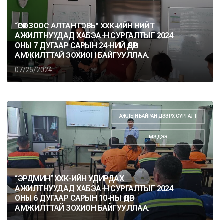
“ӨСӨХ ЗООС АЛТАН ГОВЬ” ХХК-ИЙН НИЙТ
АЖИЛТНУУДАД ХАБЭА-Н СУРГАЛТЫГ 2024
ОНЫ 7 ДУГААР САРЫН 24-НИЙ ӨДӨР
АМЖИЛТТАЙ ЗОХИОН БАЙГУУЛЛАА.
07/25/2024
АЖЛЫН БАЙРАН ДЭЭРХ СУРГАЛТ
,
МЭДЭЭ
“ЭРДМИН” ХХК-ИЙН УДИРДАХ
АЖИЛТНУУДАД ХАБЭА-Н СУРГАЛТЫГ 2024
ОНЫ 6 ДУГААР САРЫН 10-НЫ ӨДӨР
АМЖИЛТТАЙ ЗОХИОН БАЙГУУЛЛАА.