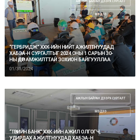
АЖЛЫН БАЙРАН ДЭЭРХ СУРГАЛТ
,
МЭДЭЭ
“ГЕРБРИДЖ” ХХК-ИЙН НИЙТ АЖИЛТНУУДАД
ХАБЭА-Н СУРГАЛТЫГ 2024 ОНЫ 1 САРЫН 30-
НЫ ӨДӨР АМЖИЛТТАЙ ЗОХИОН БАЙГУУЛЛАА
01/31/2024
АЖЛЫН БАЙРАН ДЭЭРХ СУРГАЛТ
,
МЭДЭЭ
“ТӨРИЙН БАНК” ХХК-ИЙН АЖИЛ ОЛГОГЧ,
УДИРДАХ АЖИЛТНУУДАД ХАБЭА-Н