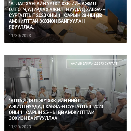
“АГЛАГ ХАНГАЙН УУЛС” ХХК-ИЙН АЖИЛ
ОЛГОГЧ,УДИРДАХ АЖИЛТНУУДАД ХАБЭА-Н
СУРГАЛТЫГ 2023 ОНЫ 11 САРЫН 28-НЫ ӨДӨР
АМЖИЛТТАЙ ЗОХИОН БАЙГУУЛАН
ЯВУУЛЛАА.
11/30/2023
АЖЛЫН БАЙРАН ДЭЭРХ СУРГАЛТ
“АЛТАЙ ДЭЛГЭР” ХХК-ИЙН НИЙТ
АЖИЛТНУУДАД ХАБЭА-Н СУРГАЛТЫГ 2023
ОНЫ 11 САРЫН 25-НЫ ӨДӨР АМЖИЛТТАЙ
ЗОХИОН БАЙГУУЛЛАА
11/30/2023