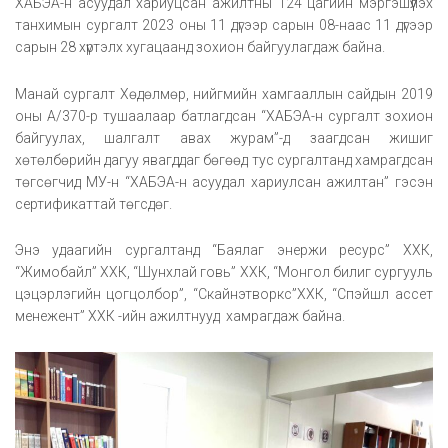
ХАБЭА-н асуудал хариуцсан ажилтны 124 цагийн мэргэшүүлэх
танхимын сургалт 2023 оны 11 дүгээр сарын 08-наас 11 дүгээр
сарын 28 хүртэлх хугацаанд зохион байгуулагдаж байна.
Манай сургалт Хөдөлмөр, нийгмийн хамгааллын сайдын 2019
оны А/370-р тушаалаар батлагдсан “ХАБЭА-н сургалт зохион
байгуулах, шалгалт авах журам”-д заагдсан жишиг
хөтөлбөрийн дагуу явагддаг бөгөөд тус сургалтанд хамрагдсан
төгсөгчид МУ-н “ХАБЭА-н асуудал хариулсан ажилтан” гэсэн
сертификаттай төгсдөг.
Энэ удаагийн сургалтанд “Баялаг энержи ресурс” ХХК,
“Жимобайл” ХХК, “Шунхлай говь” ХХК, “Монгол билиг сургууль
цэцэрлэгийн цогцолбор”, “Скайнэтворкс”ХХК, “Спэйшл ассет
менежент” ХХК -ийн ажилтнууд хамрагдаж байна.