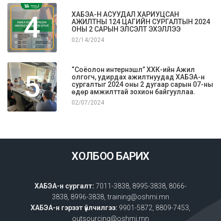
4
ХАБЭА-Н АСУУДАЛ ХАРИУЦСАН
АЖИЛТНЫ 124 ЦАГИЙН СУРГАЛТЫН 2024
ОНЫ 2 САРЫН ЭЛСЭЛТ ЭХЭЛЛЭЭ
02/14/2024
“Соёолон интернэшл” ХХК-ийн Ажил
5
олгогч, удирдах ажилтнуудад ХАБЭА-н
сургалтыг 2024 оны 2 дугаар сарын 07-ны
өдөр амжилттай зохион байгууллаа.
02/07/2024
ХОЛБОО БАРИХ
ХАБЭА-н сургалт:
7011-3838, 8995-3838, 8066-
3838, 8996-3838, training@oshmi.mn
ХАБЭА-н гэрээт үйлчилгээ:
9901-5872, 8809-7453,
outsourcing@oshmi.mn