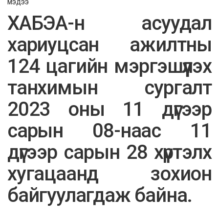
МЭДЭЭ
ХАБЭА-н асуудал
хариуцсан ажилтны
124 цагийн мэргэшүүлэх
танхимын сургалт
2023 оны 11 дүгээр
сарын 08-наас 11
дүгээр сарын 28 хүртэлх
хугацаанд зохион
байгуулагдаж байна.