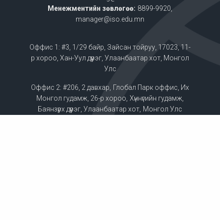
Менежментийн зөвлөгөө:
8899-9920,
manager@iso.edu.mn
Оффис 1: #3, 1/29 байр, Зайсан тойруу, 17023, 11-
р хороо, Хан-Уул дүүрэг, Улаанбаатар хот, Монгол
Улс
Оффис 2: #206, 2 давхар, Глобал Парк оффис, Их
Монгол гудамж, 26-р хороо, Хүннүгийн гудамж,
Баянзүрх дүүрэг, Улаанбаатар хот, Монгол Улс
Оффис 3: #702, 7 давхар, Тафбюлдинг оффис
19/1, 8-р хороо, Баянгол дүүрэг, Улаанбаатар хот,
Монгол Улс
ТАНИЛЦУУЛГА ТАТАХ